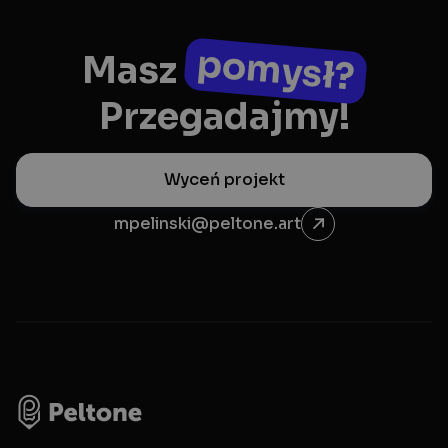
pomysł?
Masz
Przegadajmy!
Wyceń projekt
mpelinski@peltone.art
